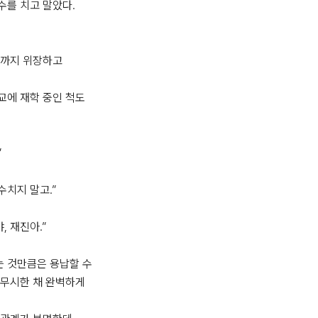
를 치고 말았다.

까지 위장하고

에 재학 중인 척도 


수치지 말고.”

 재진아.”

 것만큼은 용납할 수 
무시한 채 완벽하게 