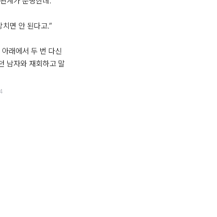
관계가 분명한데.

치면 안 된다고.”

 아래에서 두 번 다신 
던 남자와 재회하고 말
4