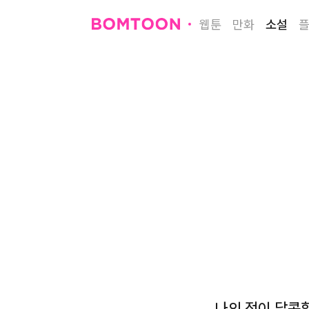
웹툰
만화
소설
나의 적이 달콤