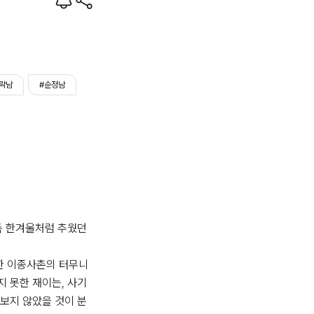
략남
#순정남
독 한겨울처럼 추웠던 
한 이종사촌의 터무니
 못한 재이는, 사기
보지 않았을 것이 분