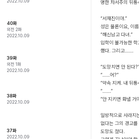
2022.10.09
명한 차서주의 뒤통수
“서재진이야.”

40화
성은 물론이요, 이름
외전 2화
“해신남고 다녀.”

2022.10.09
입학이 불가능한 학교
했다. 그리고…….

39화
외전 1화
“도망치면 안 된다?”
2022.10.09
“……어?”

“약속 지켜. 내 뒤통
“…….”

38화
“안 지키면 화낼 거야,
2022.10.09
일방적으로 사라지는
없다는 그의 경고를 
37화
도망도 쳤다.

2022.10.09