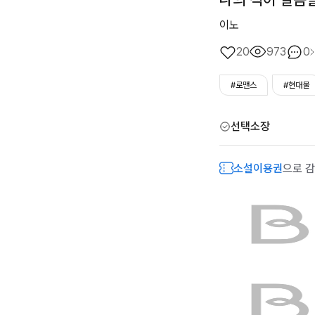
이노
20
973
0
#로맨스
#현대물
선택소장
소설이용권
으로 감