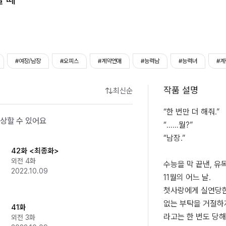
#여장/남장
#오피스
#계약연애
#능력남
#능력녀
#계
작품 설명
최신순
“한 번만 더 해줘.”

상할 수 있어요
“……뭘?”

“남장.”

42화 <최종화>
외전 4화
수능을 막 끝낸, 유
2022.10.09
11월의 어느 날.

첫사랑에게 실연당
없는 부탁을 거절하지
41화
라고는 한 번도 당해
외전 3화