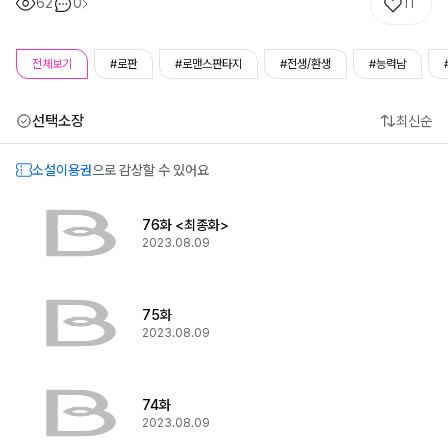
62
0
11
전체보기
#로판
#로맨스판타지
#전생/환생
#능력남
선택소장
최신순
소설이용권
으로 감상할 수 있어요
76화 <최종화>
2023.08.09
75화
2023.08.09
74화
2023.08.09