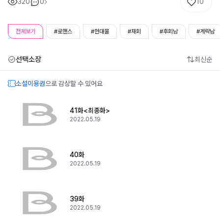
320
0
10
전체보기
#로맨스
#현대물
#재회
#후회남
#계략남
선택소장
최신순
소설이용권
으로 감상할 수 있어요
41화<최종화>
2022.05.19
40화
2022.05.19
39화
2022.05.19