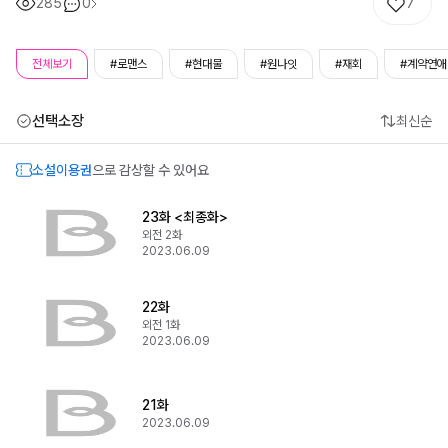
285
0
7
전체보기
#로맨스
#현대물
#원나잇
#재회
#계약연애
선택소장
최신순
소설이용권
으로 감상할 수 있어요
23화 <최종화>
외전 2화
2023.06.09
22화
외전 1화
2023.06.09
21화
2023.06.09