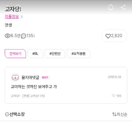
고자당!
고자당!
작품정보
갯생
8.5만
135
2,820
전체보기
#BL
#단편선
#오직봄툰
묻지마댓글
2018.10.26
교미하는 것까진 보여주고 가
194
고자당! : [갯생] 고자당! (하)
선택소장
최신순