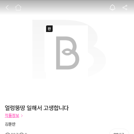
얼렁뚱땅 일해서 
얼렁뚱땅 일해서 고생합니다
작품정보
김뚠딴