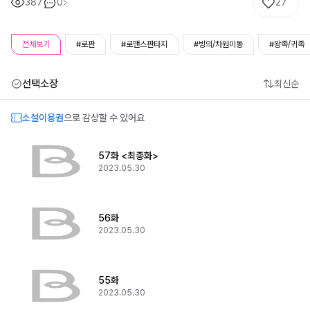
387
0
27
전체보기
#로판
#로맨스판타지
#빙의/차원이동
#왕족/귀족
선택소장
최신순
소설이용권
으로 감상할 수 있어요
57화 <최종화>
2023.05.30
56화
2023.05.30
55화
2023.05.30