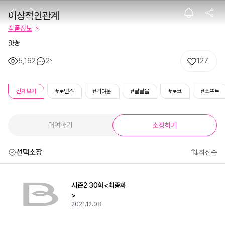
이상적인관계
이상적인관계
작품정보
얏꽁
5,162
2
127
전체보기
#로맨스
#귀여움
#달달물
#로코
#소프트
대여하기
소장하기
선택소장
최신순
시즌2 30화<최종화
>
2021.12.08