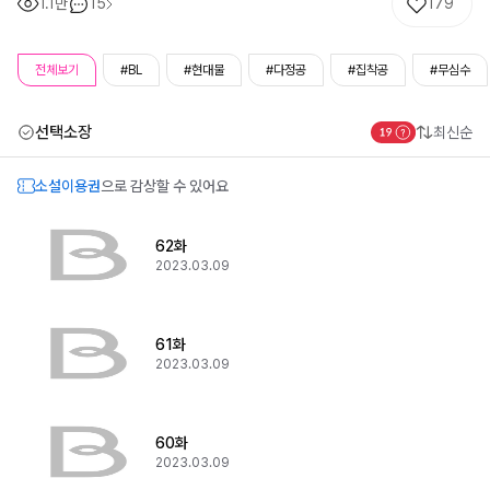
1.1만
15
179
전체보기
#BL
#현대물
#다정공
#집착공
#무심수
선택소장
최신순
소설이용권
으로 감상할 수 있어요
62화
2023.03.09
61화
2023.03.09
60화
2023.03.09