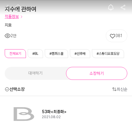
지수에 관하여
지수에 관하여
작품정보
지호
2만
381
전체보기
#BL
#캠퍼스물
#선후배
#스튜디오포도당
대여하기
소장하기
선택소장
최신순
53화<최종화>
2021.08.02