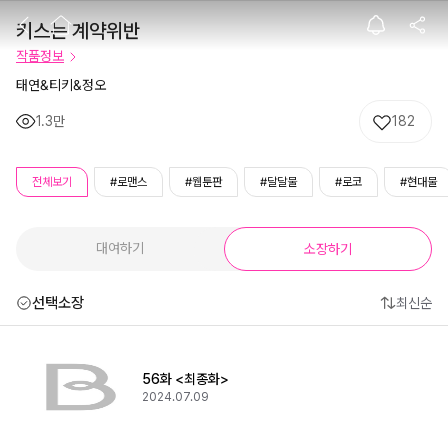
키스는 계약위반
키스는 계약위반
작품정보
태연&티키&정오
1.3만
182
전체보기
#로맨스
#웹툰판
#달달물
#로코
#현대물
대여하기
소장하기
선택소장
최신순
56화 <최종화>
2024.07.09