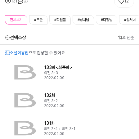
131
0
12
전체보기
#로판
#학원물
#상처남
#다정남
#상처녀
선택소장
최신순
소설이용권
으로 감상할 수 있어요
133화<최종화>
외전 3-3
2022.02.09
132화
외전 3-2
2022.02.09
131화
외전 2-4 + 외전 3-1
2022.02.09