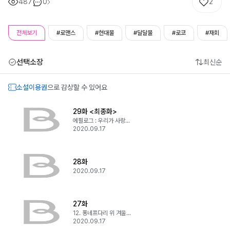
487
0
2
전체보기
#로맨스
#현대물
#달달물
#로코
#재회
선택소장
최신순
소설이용권
으로 감상할 수 있어요
29화 <최종화>
에필로그 : 우리가 사랑한 시간
2020.09.17
28화
2020.09.17
27화
12. 퐁네프다리 위 겨울노래
2020.09.17