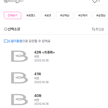
400
0
11
전체보기
#로맨스
#로코
#상처남
#상처녀
#순정남
선택소장
최신순
소설이용권
으로 감상할 수 있어요
42화 <최종화>
외전
2020.10.16
41화
외전
2020.10.16
40화
외전
2020.10.16