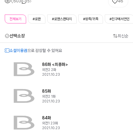
1,603
5
46
전체보기
#로판
#로맨스판타지
#왕족/귀족
#친구에서연인
선택소장
최신순
소설이용권
으로 감상할 수 있어요
86화 <최종화>
외전2 2화
2021.10.23
85화
외전2 1화
2021.10.23
84화
외전1 23화
2021.10.23