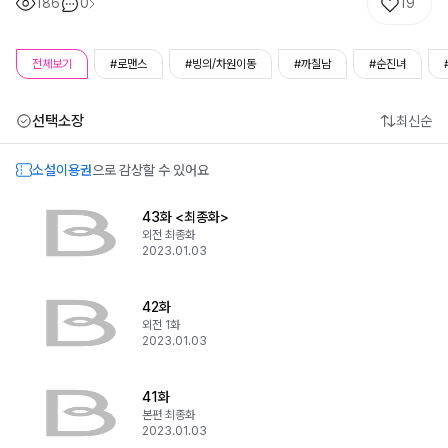
186
0
19
전체보기
#로맨스
#빙의/차원이동
#까칠남
#순진녀
선택소장
최신순
소설이용권
으로 감상할 수 있어요
43화 <최종화>
외전 최종화
2023.01.03
42화
외전 1화
2023.01.03
41화
본편 최종화
2023.01.03