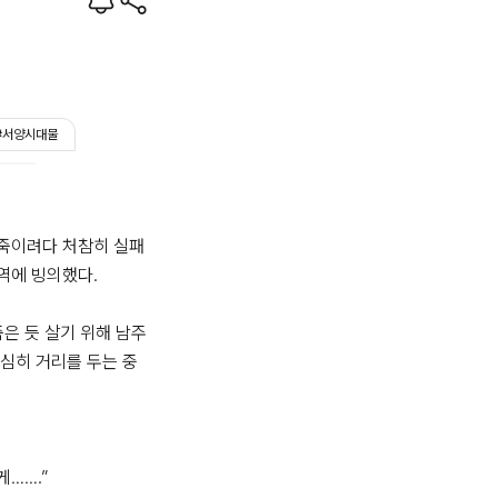
#서양시대물
뷰컴즈
죽이려다 처참히 실패
에 빙의했다.

죽은 듯 살기 위해 남주
심히 거리를 두는 중
…….”
