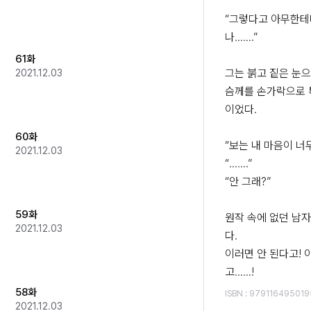
“그렇다고 아무한테
나…….”

61화
그는 붉고 짙은 눈으
2021.12.03
슴께를 손가락으로 톡
이었다.

60화
“보는 내 마음이 너무
2021.12.03
“…….”

“안 그래?”

59화
원작 속에 없던 남
2021.12.03
다. 

이러면 안 된다고! 
고……!
58화
ISBN
:
979116495019
2021.12.03