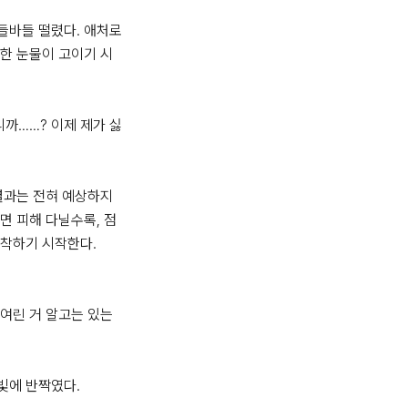
들바들 떨렸다. 애처로
한 눈물이 고이기 시
니까……? 이제 제가 싫
결과는 전혀 예상하지 
면 피해 다닐수록, 점
착하기 시작한다.

 여린 거 알고는 있는
에 반짝였다. 
