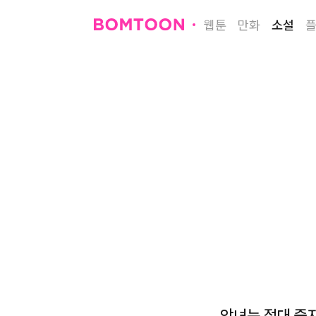
웹툰
만화
소설
악녀는 절대 죽