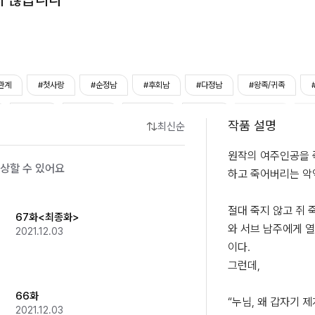
관계
#첫사랑
#순정남
#후회남
#다정남
#왕족/귀족
#집착남
#존댓말남
#대형견남
#털털녀
#사이다녀
#
작품 설명
최신순
원작의 여주인공을 
상할 수 있어요
하고 죽어버리는 악역
절대 죽지 않고 쥐 
67화<최종화>
와 서브 남주에게 열
2021.12.03
이다.

그런데,

66화
“누님, 왜 갑자기 제게
2021.12.03