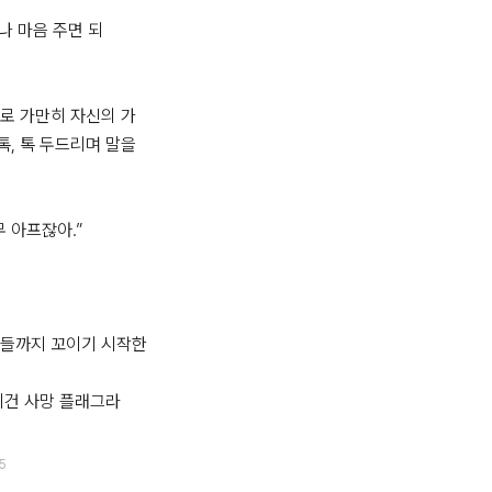
나 마음 주면 되
로 가만히 자신의 가
, 톡 두드리며 말을 
 아프잖아.”

자들까지 꼬이기 시작한
이건 사망 플래그라
5