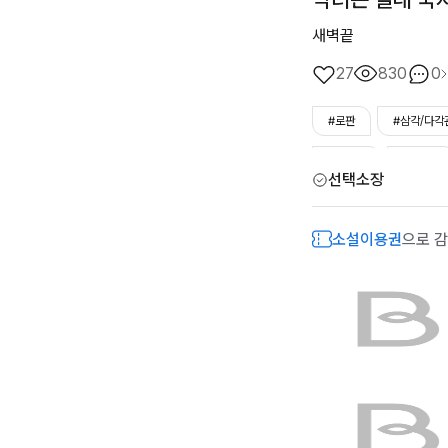
새벽끝
27
830
0
#로판
#삼각/다각
#능력남
#직진남
선택소장
#에이블
소설이용권
으로 감