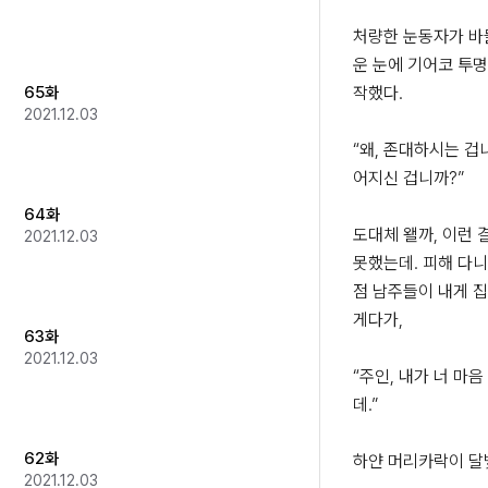
처량한 눈동자가 바
운 눈에 기어코 투명
65화
작했다.

2021.12.03
“왜, 존대하시는 겁
어지신 겁니까?”

64화
도대체 왤까, 이런 
2021.12.03
못했는데. 피해 다니
점 남주들이 내게 집
게다가,

63화
2021.12.03
“주인, 내가 너 마음
데.”

62화
하얀 머리카락이 달빛
2021.12.03