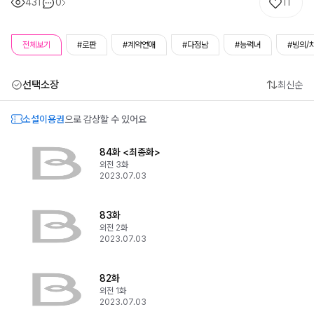
431
0
11
전체보기
#로판
#계약연애
#다정남
#능력녀
#빙의/
선택소장
최신순
소설이용권
으로 감상할 수 있어요
84화 <최종화>
외전 3화
2023.07.03
83화
외전 2화
2023.07.03
82화
외전 1화
2023.07.03