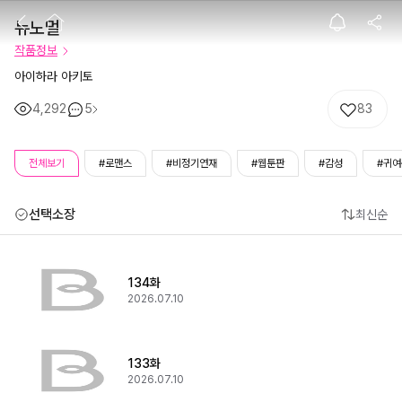
뉴노멀
뉴노멀
작품정보
아이하라 아키토
4,292
5
83
전체보기
#로맨스
#비정기연재
#웹툰판
#감성
#귀여
선택소장
최신순
134화
2026.07.10
133화
2026.07.10