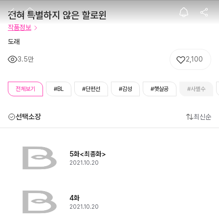
전혀 특별하지 않
전혀 특별하지 않은 할로윈
작품정보
도래
3.5만
2,100
전체보기
#BL
#단편선
#감성
#햇살공
#사별수
선택소장
최신순
5화<최종화>
2021.10.20
4화
2021.10.20