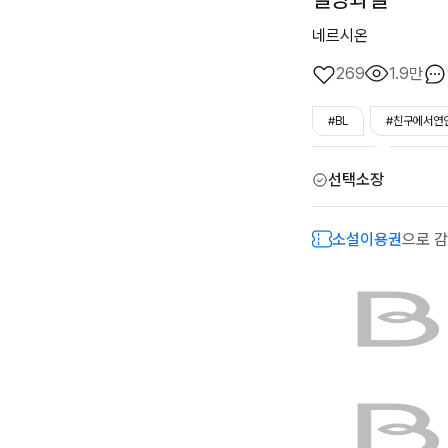
네르시온
269
1.9만
#BL
#친구에서연
#BL소설
#더클북
선택소장
소설이용권
으로 감