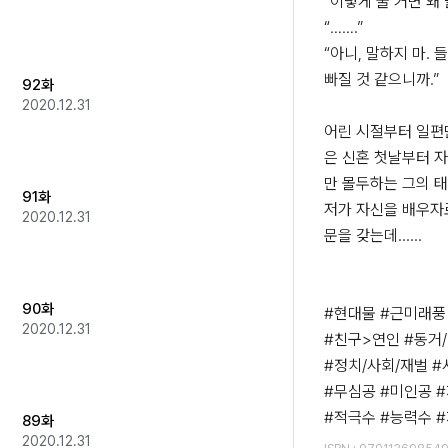
“이렇게 굴 거면 왜 
“…….”

“아니, 말하지 마. 
빠질 것 같으니까.”

92화
2020.12.31
어린 시절부터 일편
은 신혼 첫날부터 
만 몰두하는 그의 태
91화
저가 자신을 배우자
2020.12.31
문을 갖는데......

90화
#현대물 #근미래풍 
2020.12.31
#친구>연인 #동거/
#정치/사회/재벌 #
#무심공 #미인공 #
#적극수 #능력수 
89화
2020.12.31