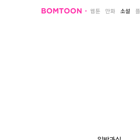
웹툰
만화
소설
일방과실