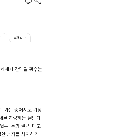
수
#재벌수
제에게 간택될 황후는 
 가문 중에서도 가장 
세를 자랑하는 월튼가
월튼. 돈과 권력, 미모
벽한 남자를 차지하기 