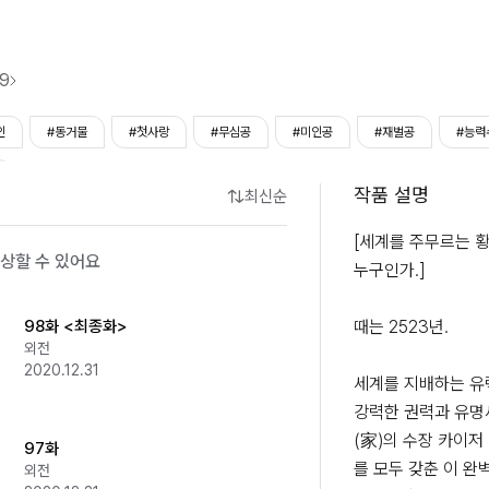
9
인
#동거물
#첫사랑
#무심공
#미인공
#재벌공
#능력
작품 설명
최신순
[세계를 주무르는 황
상할 수 있어요
누구인가.]

98화 <최종화>
때는 2523년.

외전
2020.12.31
세계를 지배하는 유력
강력한 권력과 유명
(家)의 수장 카이저 
97화
를 모두 갖춘 이 완
외전