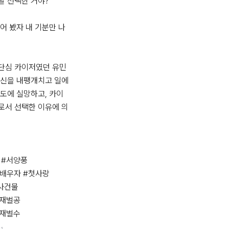
날 선택한 거야?”

들어 봤자 내 기분만 나
단심 카이저였던 유민
자신을 내팽개치고 일에
도에 실망하고, 카이
로서 선택한 이유에 의
#서양풍 

배우자 #첫사랑

사건물

재벌공 

#재벌수