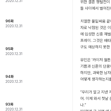
2020.12.31
위한 결혼 쟁탈전이
들 사이에서 벌어진다.
96화
치열한 물밑싸움 끝
2020.12.31
자로 낙점된 것은 이
에 입성한 신흥 재벌
프레이. 그것은 배타
구도 예상하지 못한 
95화
2020.12.31
유민은 '카이저 월튼
기쁨과 신혼의 단꿈
하지만, 과묵한 남자
94화
어떻게 생각하는지를 
2020.12.31
“우리가 알고 지낸 
어. 이제 와서 첫날
93화
나.”

2020.12.31