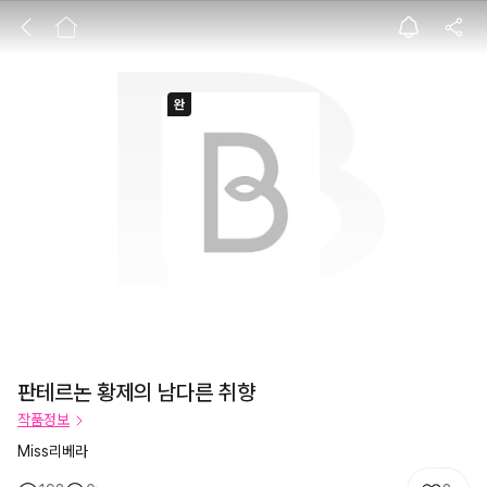
판테르논 황제의 
판테르논 황제의 남다른 취향
작품정보
Miss리베라