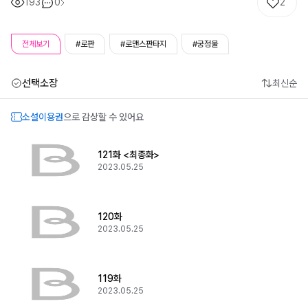
193
0
2
전체보기
#로판
#로맨스판타지
#궁정물
선택소장
최신순
소설이용권
으로 감상할 수 있어요
121화 <최종화>
2023.05.25
120화
2023.05.25
119화
2023.05.25