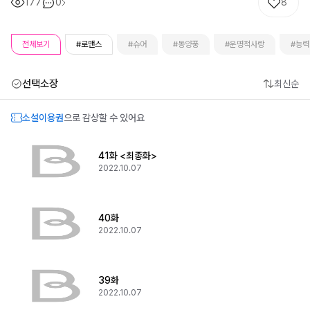
177
0
8
전체보기
#로맨스
#슈어
#동양풍
#운명적사랑
#능력
선택소장
최신순
소설이용권
으로 감상할 수 있어요
41화 <최종화>
2022.10.07
40화
2022.10.07
39화
2022.10.07