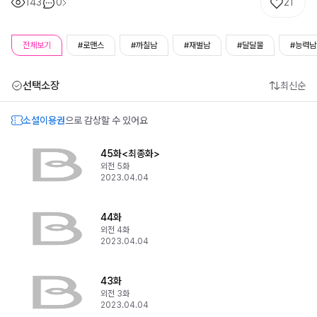
143
0
21
전체보기
#로맨스
#까칠남
#재벌남
#달달물
#능력남
선택소장
최신순
소설이용권
으로 감상할 수 있어요
45화<최종화>
외전 5화
2023.04.04
44화
외전 4화
2023.04.04
43화
외전 3화
2023.04.04