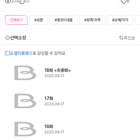
374
0
8
전체보기
#로판
#동양시대물
#왕족/귀족
#오해/착각
선택소장
최신순
소설이용권
으로 감상할 수 있어요
18화 <최종화>
2020.09.17
17화
2020.09.17
16화
2020.09.17