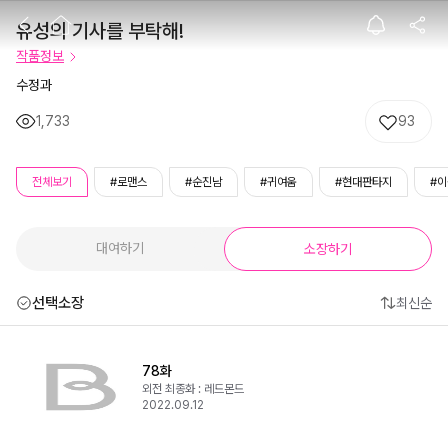
유성의 기사를 부
유성의 기사를 부탁해!
작품정보
수정과
1,733
93
전체보기
#로맨스
#순진남
#귀여움
#현대판타지
#이
대여하기
소장하기
선택소장
최신순
78화
외전 최종화 : 레드몬드
2022.09.12