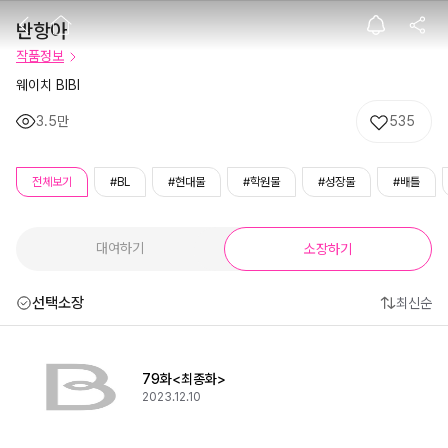
반항아
반항아
작품정보
웨이치 BIBI
3.5만
535
전체보기
#BL
#현대물
#학원물
#성장물
#배틀
대여하기
소장하기
선택소장
최신순
79화<최종화>
2023.12.10