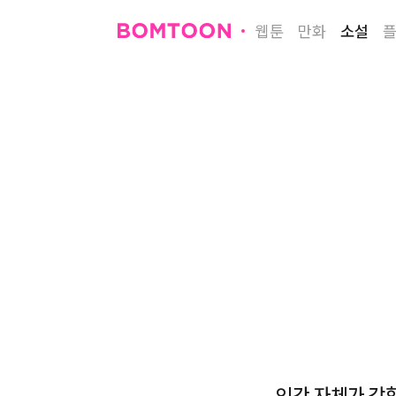
웹툰
만화
소설
인간 자체가 강