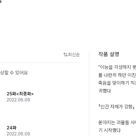
작품 설명
최신순
"이능을 각성하지 
상할 수 있어요
를 나란히 하던 이진
죽음을 맞이하기 직전
귀했다

25화<최종화>
2022.06.09
『인간 자체가 강함』

쏟아지는 괴물들 사
24화
기 시작했다

2022.06.09