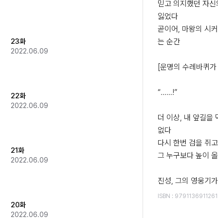
믿고 의지했던 자신
잃었다

곧이어, 마왕의 시커
23화
는 순간

2022.06.09
[운명의 수레바퀴가 
“……!”

22화
2022.06.09
더 이상, 내 앞길을
없다

다시 한번 검을 쥐고
21화
그 누구보다 높이 올
2022.06.09
ISBN
:
9791136911261
20화
2022.06.09