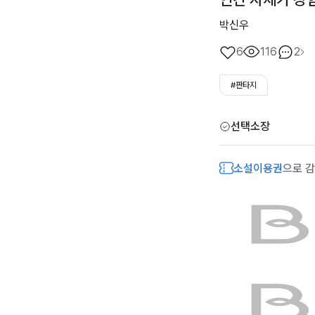
박신우
6
116
2
#판타지
선택소장
소설이용권
으로 감