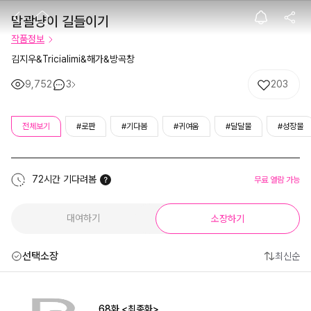
말괄냥이 길들이
말괄냥이 길들이기
작품정보
김지우&Tricialimi&해가&방곡창
9,752
3
203
전체보기
#로판
#기다봄
#귀여움
#달달물
#성장물
72시간 기다려봄
무료 열람 가능
대여하기
소장하기
선택소장
최신순
68화 <최종화>