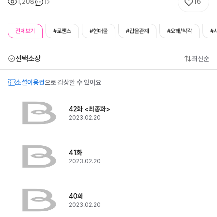
1,208
1
16
전체보기
#로맨스
#현대물
#갑을관계
#오해/착각
#
선택소장
최신순
소설이용권
으로 감상할 수 있어요
42화 <최종화>
2023.02.20
41화
2023.02.20
40화
2023.02.20