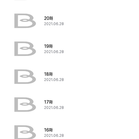
20화
2021.06.28
19화
2021.06.28
18화
2021.06.28
17화
2021.06.28
16화
2021.06.28