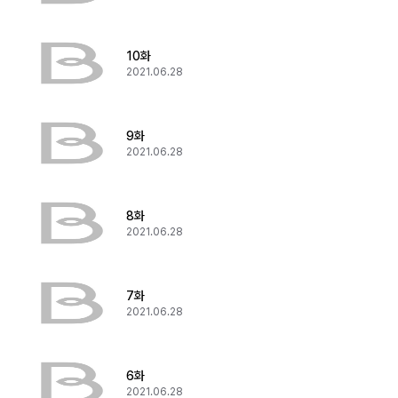
10화
2021.06.28
9화
2021.06.28
8화
2021.06.28
7화
2021.06.28
6화
2021.06.28