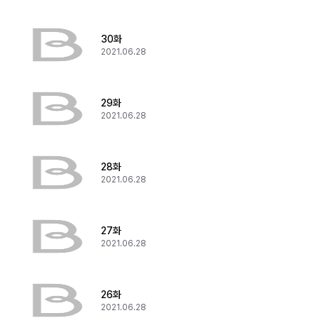
30화
2021.06.28
29화
2021.06.28
28화
2021.06.28
27화
2021.06.28
26화
2021.06.28