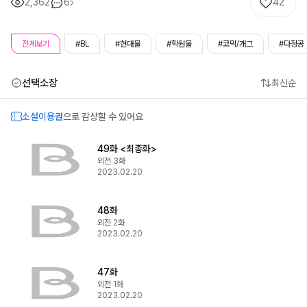
2,362
6
42
전체보기
#BL
#현대물
#학원물
#코믹/개그
#다정공
선택소장
최신순
소설이용권
으로 감상할 수 있어요
49화 <최종화>
외전 3화
2023.02.20
48화
외전 2화
2023.02.20
47화
외전 1화
2023.02.20