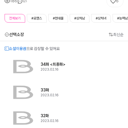
186
0
6
전체보기
#로맨스
#현대물
#상처남
#상처녀
#능력남
선택소장
최신순
소설이용권
으로 감상할 수 있어요
34화 <최종화>
2023.02.16
33화
2023.02.16
32화
2023.02.16