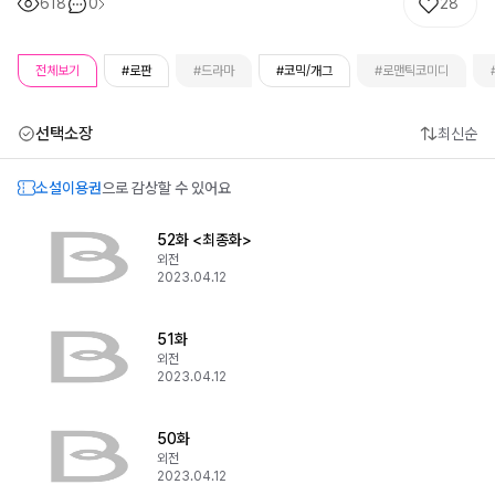
618
0
28
전체보기
#로판
#드라마
#코믹/개그
#로맨틱코미디
선택소장
최신순
소설이용권
으로 감상할 수 있어요
52화 <최종화>
외전
2023.04.12
51화
외전
2023.04.12
50화
외전
2023.04.12