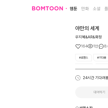
웹툰
만화
소설
야만의 세계
우지혜&AR&화정
164
1만
8
#로맨스
#기다봄
#갑을관계
#능글
24시간 기다려
대여하기