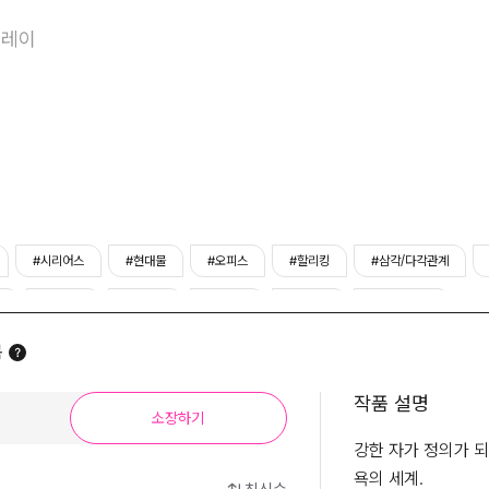
야만의 세계
플레이
#시리어스
#현대물
#오피스
#할리킹
#삼각/다각관계
남
#재벌남
#까칠남
#냉정녀
#도도녀
#노블코믹스
봄
작품 설명
소장하기
강한 자가 정의가 되
욕의 세계.
