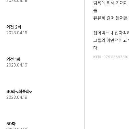
2023.04.19
탐욕에 취해 기꺼이 
를

유유히 걸어 들어온 
외전 2화
잡아먹느냐 잡아먹히
2023.04.19
그들의 야만적이고 
다.
ISBN
:
979113697810
외전 1화
2023.04.19
60화<최종화>
2023.04.19
59화