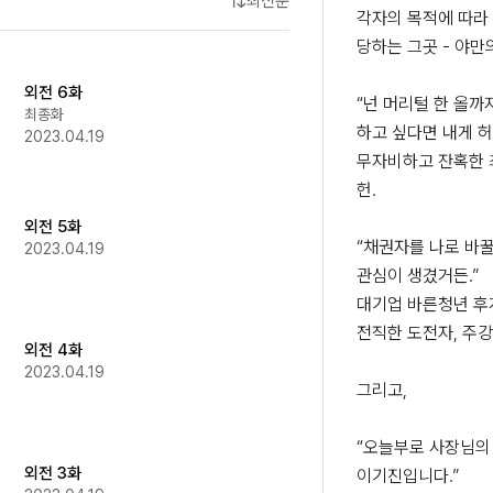
최신순
각자의 목적에 따라
당하는 그곳 - 야만의
외전 6화
“넌 머리털 한 올까지
최종화
하고 싶다면 내게 허
2023.04.19
무자비하고 잔혹한 
헌.

외전 5화
“채권자를 나로 바꿀
2023.04.19
관심이 생겼거든.”

대기업 바른청년 후
전직한 도전자, 주강현
외전 4화
2023.04.19
그리고,

“오늘부로 사장님의 
외전 3화
이기진입니다.”
