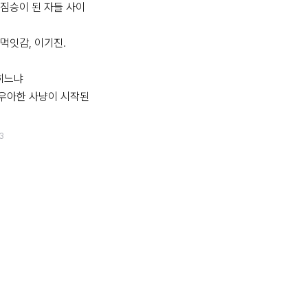
짐승이 된 자들 사이
먹잇감, 이기진.

느냐

우아한 사냥이 시작된
3