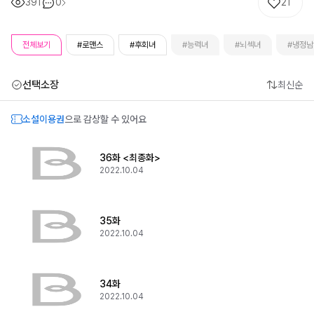
391
0
21
전체보기
#로맨스
#후회녀
#능력녀
#뇌섹녀
#냉정남
선택소장
최신순
소설이용권
으로 감상할 수 있어요
36화 <최종화>
2022.10.04
35화
2022.10.04
34화
2022.10.04